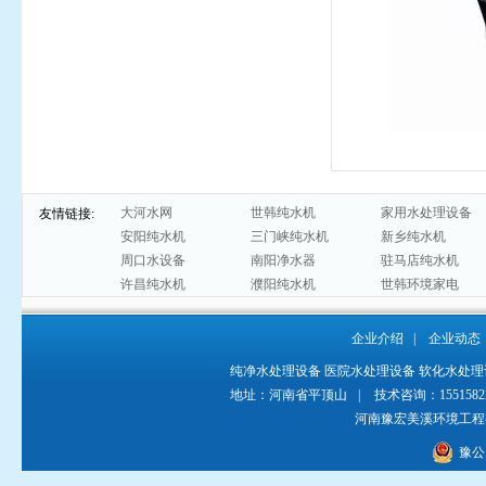
大河水网
世韩纯水机
家用水处理设备
友情链接:
安阳纯水机
三门峡纯水机
新乡纯水机
周口水设备
南阳净水器
驻马店纯水机
许昌纯水机
濮阳纯水机
世韩环境家电
企业介绍
|
企业动态
纯净水处理设备
医院水处理设备
软化水处理
地址：河南省平顶山
|
技术咨询：155158229
河南豫宏美溪环境工
豫公网