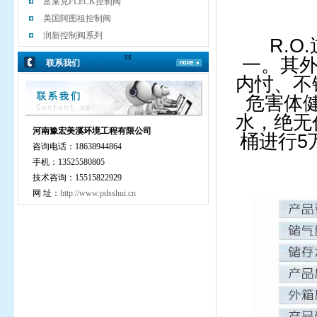
富莱克FLECK控制阀
美国阿图祖控制阀
润新控制阀系列
R.O
ss
一。其外
联系我们
内忖、不
危害体
水，绝无
河南豫宏美溪环境工程有限公司
桶进行5
咨询电话：18638944864
手机：13525580805
技术咨询：15515822929
网 址：
http://www.pdsshui.cn