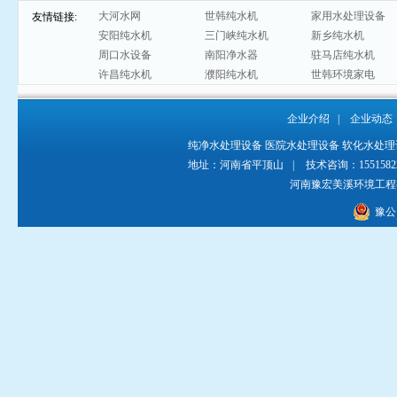
大河水网
世韩纯水机
家用水处理设备
友情链接:
安阳纯水机
三门峡纯水机
新乡纯水机
周口水设备
南阳净水器
驻马店纯水机
许昌纯水机
濮阳纯水机
世韩环境家电
企业介绍
|
企业动态
纯净水处理设备
医院水处理设备
软化水处理
地址：河南省平顶山
|
技术咨询：155158229
河南豫宏美溪环境工
豫公网