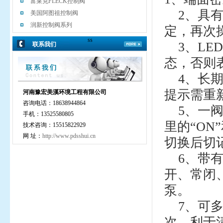
富莱克FLECK控制阀
2
、具
美国阿图祖控制阀
润新控制阀系列
定，再次
ss
3
、
LED
联系我们
态，否则
4
、长
提示需重
河南豫宏美溪环境工程有限公司
咨询电话：18638944864
5
、一
手机：13525580805
里的“
ON
技术咨询：15515822929
网 址：
http://www.pdsshui.cn
切换后切
6
、带
开、常闭
泵。
7
、可
次，利于