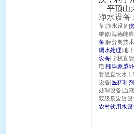
平顶山
净水设备
|
|
备
净水设备
|
维修
海德能
|
备
膜分离技
|
调水处理
地
|
设备
学校直
|
电
熊津豪威
管道直饮水工
|
设备
医药制
|
处理设备
血
双级反渗透设
农村饮用水
设