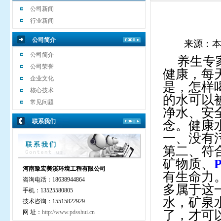
公司新闻
行业新闻
公司简介
来源：
公司简介
养生专
公司荣誉
健康，每
企业文化
是，怎样
核心技术
的水可以
常见问题
净水、安
联系我们
念。健康
一、没有
第二、符
矿物质、
河南豫宏美溪环境工程有限公司
有生命力
咨询电话：18638944864
多属于这
手机：13525580805
水，矿泉
技术咨询：15515822929
了，才可
网 址：
http://www.pdsshui.cn