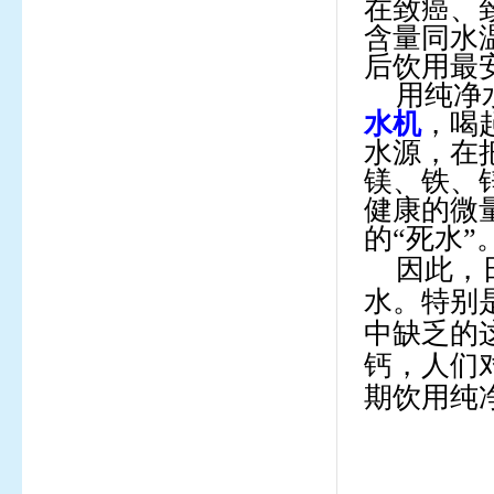
在致癌、
含量同水
后饮用最
用纯净
水机
，喝
水源，在
镁、铁、
健康的微
的
“
死水
”
因此，
水。特别
中缺乏的
钙，人们
期饮用纯