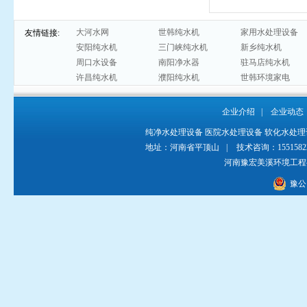
大河水网
世韩纯水机
家用水处理设备
友情链接:
安阳纯水机
三门峡纯水机
新乡纯水机
周口水设备
南阳净水器
驻马店纯水机
许昌纯水机
濮阳纯水机
世韩环境家电
企业介绍
|
企业动态
纯净水处理设备
医院水处理设备
软化水处理
地址：河南省平顶山
|
技术咨询：155158229
河南豫宏美溪环境工
豫公网