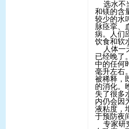
选水不
和镁的含
较少的水
脉痉挛、
病。人们
饮食和软
人体一
已经晚了
中的任何
毫升左右
被稀释，
的消化。
失了很多
内仍会因
液粘度，
于预防夜
专家研