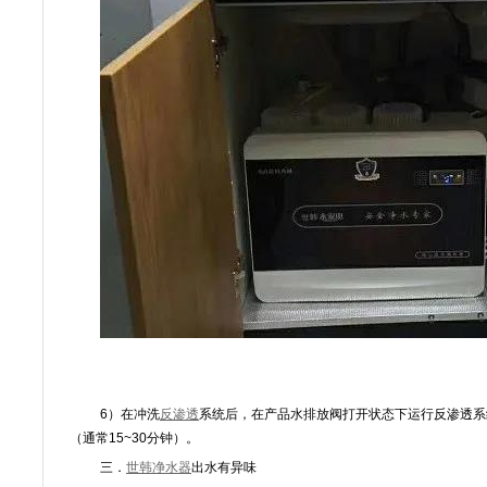
6）在冲洗
反渗透
系统后，在产品水排放阀打开状态下运行反渗透系
（通常15~30分钟）。
三．
世韩净水器
出水有异味