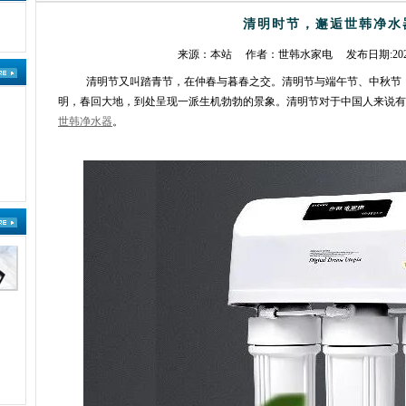
清明时节，邂逅世韩净水
来源：
本站
作者：
世韩水家电
发布日期:
20
清明节又叫踏青节，在仲春与暮春之交。清明节与端午节、中秋节
明，春回大地，到处呈现一派生机勃勃的景象。清明节对于中国人来说有
世韩净水器
。