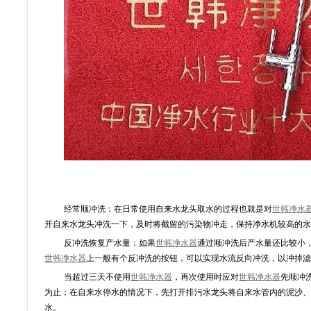
经常顺冲洗：在日常使用自来水龙头取水的过程也就是对
世韩
净水
开自来水龙头冲洗一下，及时将截留的污染物冲走，保持净水机较高的水
反冲洗恢复产水量：如果
世韩净水器
通过顺冲洗后产水量还比较小
世韩净水器
上一般有个反冲洗的按钮，可以实现水流反向冲洗，以冲掉滤
当超过三天不使用
世韩净水器
，再次使用时应对
世韩净水器
先顺冲洗
为止；在自来水停水的情况下，先打开排污水龙头将自来水管内的泥沙、
水。