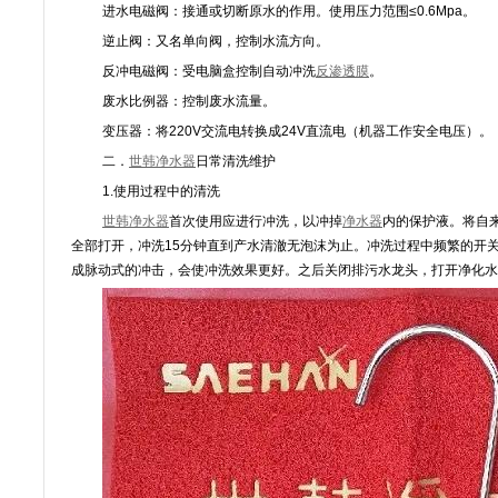
进水电磁阀：接通或切断原水的作用。使用压力范围≤0.6Mpa。
逆止阀：又名单向阀，控制水流方向。
反冲电磁阀：受电脑盒控制自动冲洗
反渗透膜
。
废水比例器：控制废水流量。
变压器：将220V交流电转换成24V直流电（机器工作安全电压）。
二．
世韩净水器
日常清洗维护
1.使用过程中的清洗
世韩净水器
首次使用应进行冲洗，以冲掉
净水器
内的保护液。将自
全部打开，冲洗15分钟直到产水清澈无泡沫为止。冲洗过程中频繁的开关
成脉动式的冲击，会使冲洗效果更好。之后关闭排污水龙头，打开净化水